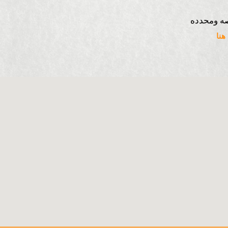
ه ومحدده
نا