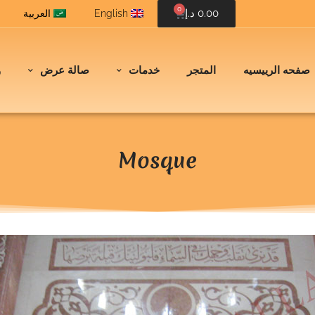
0
0.00
د.إ
English
العربية
صفحه الرييسيه
المتجر
خدمات
صالة عرض
و
Mosque