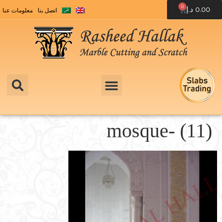
0
0.00
د.إ
اتصل بنا
معلومات عنا
mosque- (11)