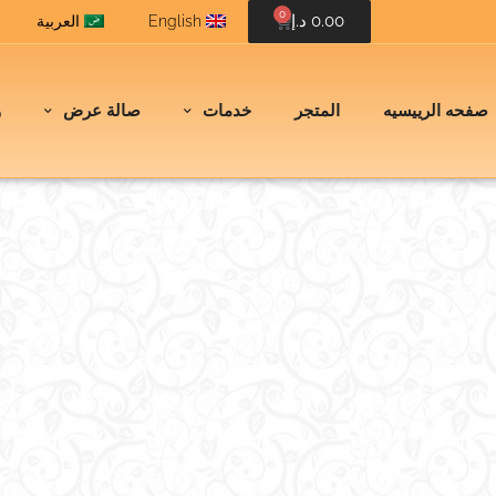
0
0.00
د.إ
English
العربية
صفحه الرييسيه
المتجر
خدمات
صالة عرض
و