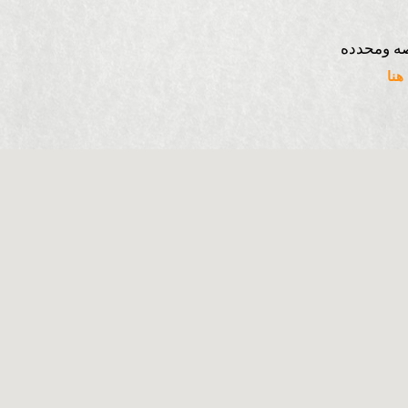
ه ومحدده
نا