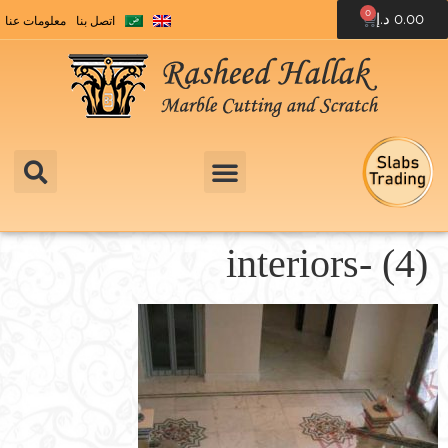
0
0.00
د.إ
اتصل بنا
معلومات عنا
interiors- (4)