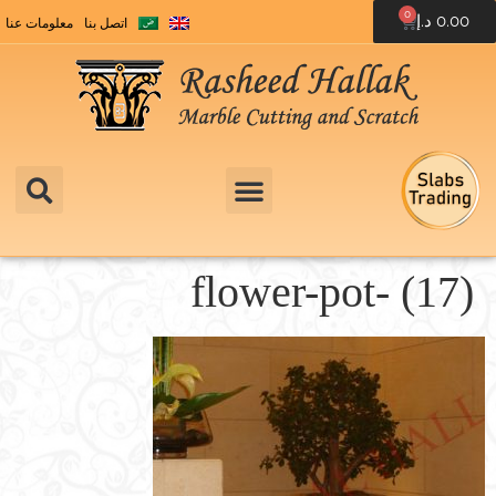
0
0.00
د.إ
اتصل بنا
معلومات عنا
flower-pot- (17)