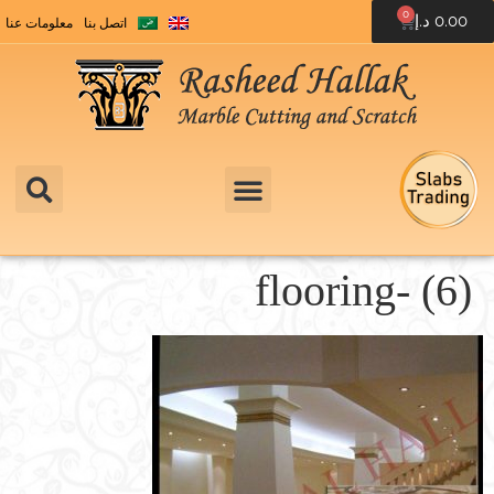
0
0.00
د.إ
اتصل بنا
معلومات عنا
flooring- (6)