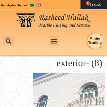
0
0.00
د.إ
اتصل بنا
معلومات عنا
exterior- (8)