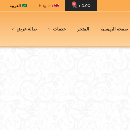
0
0.00
د.إ
English
العربية
صفحه الرييسيه
المتجر
خدمات
صالة عرض
و