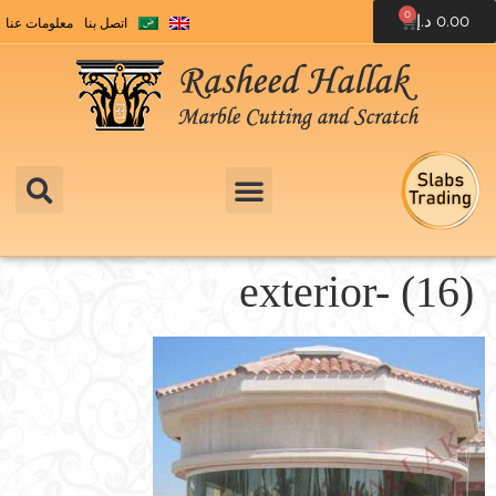
0
0.00
د.إ
اتصل بنا
معلومات عنا
exterior- (16)