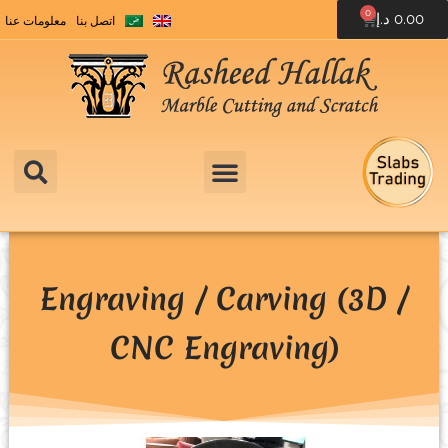
0
0.00
د.إ
اتصل بنا
معلومات عنا
Engraving / Carving (3D /
CNC Engraving)