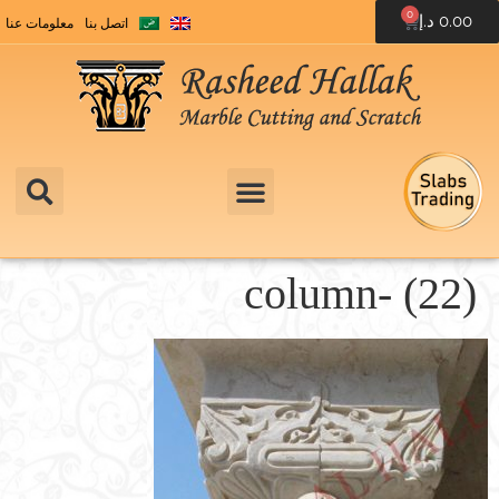
0
0.00
د.إ
اتصل بنا
معلومات عنا
column- (22)