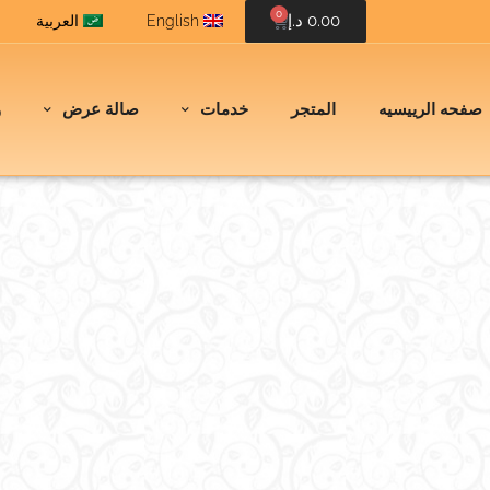
0
0.00
د.إ
English
العربية
صفحه الرييسيه
المتجر
خدمات
صالة عرض
و