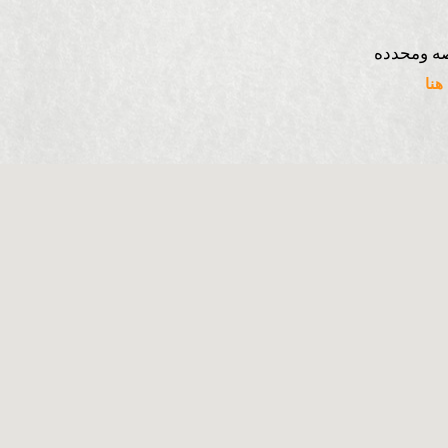
ه ومحدده
نا