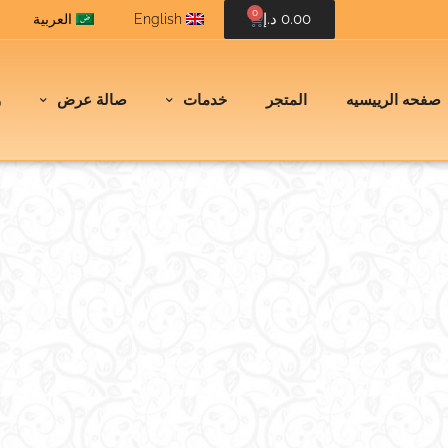
0
0.00
د.إ
English
العربية
صفحه الرييسيه
المتجر
خدمات
صالة عرض
و