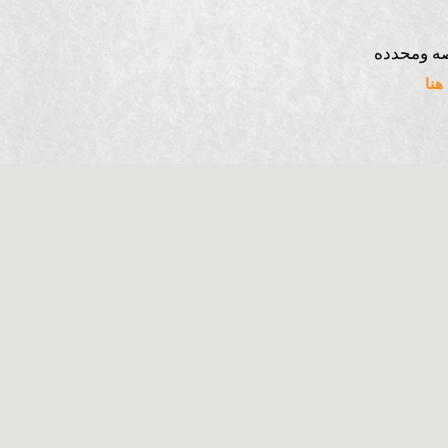
ه ومحدده
نا