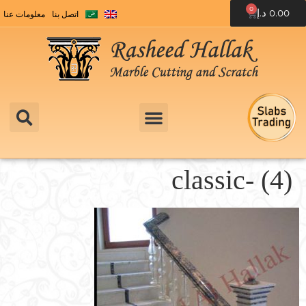
0
0.00
د.إ
اتصل بنا
معلومات عنا
classic- (4)