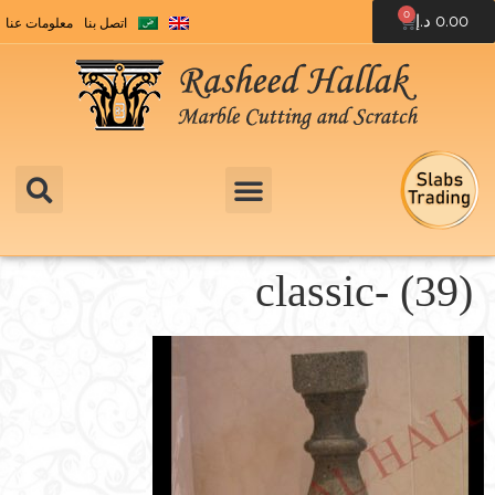
0
0.00
د.إ
اتصل بنا
معلومات عنا
classic- (39)