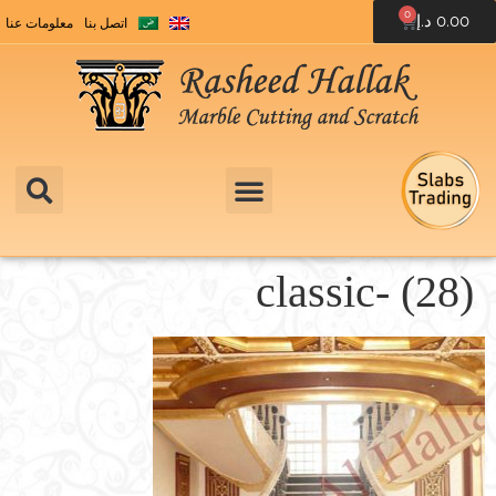
0
0.00
د.إ
اتصل بنا
معلومات عنا
classic- (28)