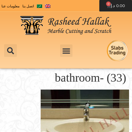
0
0.00
د.إ
اتصل بنا
معلومات عنا
bathroom- (33)