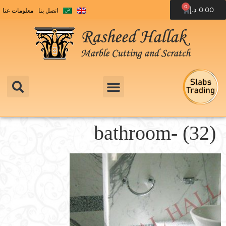
0
0.00
د.إ
اتصل بنا
معلومات عنا
bathroom- (32)