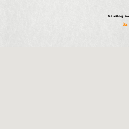
ه ومحدده
نا