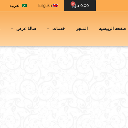
0
0.00
د.إ
English
العربية
صفحه الرييسيه
المتجر
خدمات
صالة عرض
و