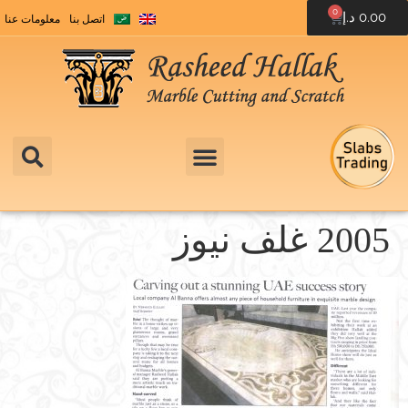
0
0.00
د.إ
اتصل بنا
معلومات عنا
2005 غلف نيوز