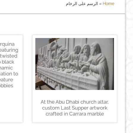
Home
»
الرسم على الرخام
arquina
eaturing
 twisted
 black
ynamic
ation to
feature
bies.”
At the Abu Dhabi church altar,
custom Last Supper artwork
crafted in Carrara marble