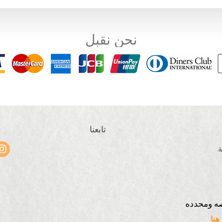
نحن نقبل
تابعنا
ة
ه ومحدده
نا