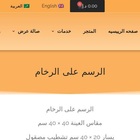
0
0.00
د.إ
English
العربية
صفحه الرييسيه
المتجر
خدمات
صالة عرض
و
الرسم على الرخام
الرسم على الرخام
مقاس العينة 40 × 40 سم
يسار 20 × 40 سم تشطيب مصقول