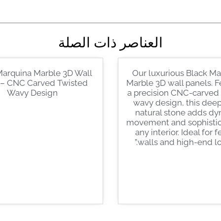
العناصر ذات الصلة
Marquina Marble 3D Wall
Our luxurious Black M
 – CNC Carved Twisted
Marble 3D wall panels. F
Wavy Design
a precision CNC-carved
wavy design, this deep
natural stone adds d
movement and sophistic
any interior. Ideal for 
walls and high-end lob