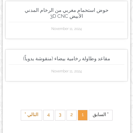
حوض استحمام مغربي من الرخام المدني
الأبيض 3D CNC
November 11, 2024
مقاعد وطاولة رخامية بيضاء (منقوشة يدوياً)
November 11, 2024
" السابق
1
2
3
4
التالي "