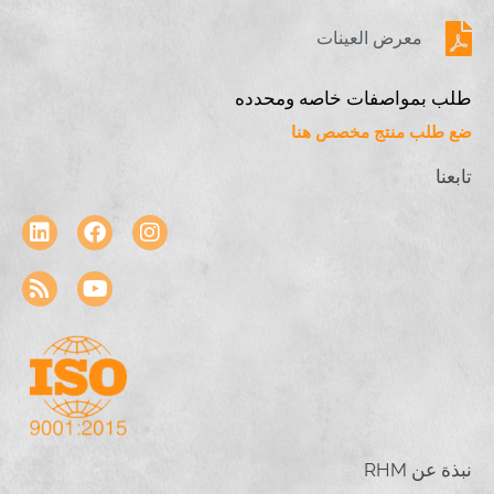
معرض العينات
طلب بمواصفات خاصه ومحدده
ضع طلب منتج مخصص هنا
تابعنا
نبذة عن RHM